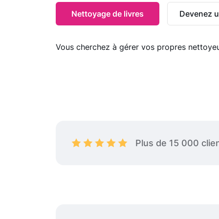
Nettoyage de la salle de spo
Nettoyage de livres
Devenez u
Nettoyage d'espaces comme
Nettoyage de location à cou
Vous cherchez à gérer vos propres nettoye
Plus de 15 000 clien