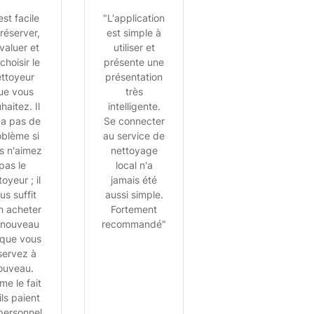
 est facile
"L'application
réserver,
est simple à
valuer et
utiliser et
choisir le
présente une
ettoyeur
présentation
ue vous
très
haitez. Il
intelligente.
 a pas de
Se connecter
oblème si
au service de
s n'aimez
nettoyage
pas le
local n'a
toyeur ; il
jamais été
us suffit
aussi simple.
n acheter
Fortement
 nouveau
recommandé"
sque vous
servez à
ouveau.
ime le fait
ils paient
personnel