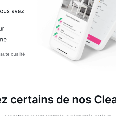
vous avez
ur
gne
aute qualité
z certains de nos Cle