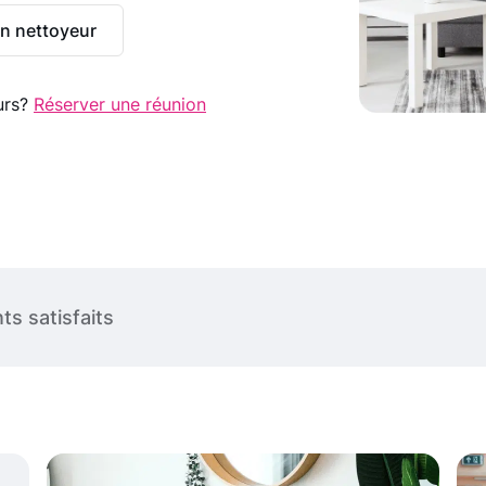
rt
n nettoyeur
rciaux
rt terme
urs?
Réserver une réunion
ts satisfaits