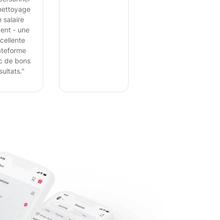
nettoyage
 salaire
ent - une
cellente
ateforme
c de bons
sultats."