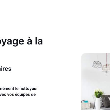
yage à la
rt terme
mmuns
ires
anément le nettoyeur
avec vos équipes de
t