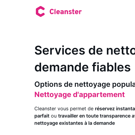
Services de netto
demande fiables
Nettoyage de location à cou
Nettoyage des espaces co
Options de nettoyage popula
Nettoyage d'appartement
Nettoyage en profondeur
Nettoyage de préparation
Cleanster vous permet de
réservez instant
Nettoyage de la maison
parfait
ou
travailler en toute transparence 
Nettoyage du déménagemen
nettoyage existantes à la demande
Nettoyage de bureaux