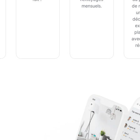
mensuels.
de 
un
déc
ex
pl
ave
ré