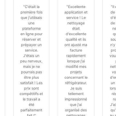
"C'était la
"Excellente
"Il
première fois
application et
de 
que j'utilisais
service ! Le
d'é
une
nettoyage
de 
plateforme
était
n
en ligne pour
d'excellente
q
réserver et
qualité et ils
sou
prépayer un
ont ajusté ma
n'y
service.
facture
pr
J'étais un
rapidement
vou
peu nerveux,
lorsque j'ai
mais je ne
modifié mes
net
pourrais pas
projets
vo
être plus
concernant le
d'e
satisfait ! Les
réfrigérateur.
un
prix sont
Je suis
lor
compétitifs et
tellement
ré
le travail a
impressionné
n
été
que j'ai
J'a
parfaitement
organisé des
qu'
fait !"
nettoyages
au 