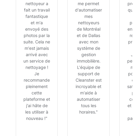
nettoyeur a
me permet
prem
fait un travail
d'automatiser
que 
fantastique
mes
et m'a
nettoyeurs
pla
envoyé des
de Montréal
en l
photos par la
et de Dallas
rés
suite. Cela ne
avec mon
pré
m'est jamais
système de
s
arrivé avec
gestion
J'
un service de
immobilière.
peu 
nettoyage !
L'équipe de
ma
Je
support de
pou
recommande
Cleanster est
êt
pleinement
incroyable et
satis
cette
m'aide à
pr
plateforme et
automatiser
com
j'ai hâte de
tous les
et le
les utiliser à
horaires."
nouveau !"
parf