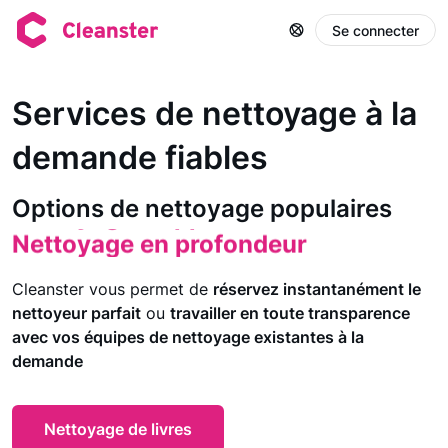
Se connecter
Services de nettoyage à la
demande fiables
Nettoyage de location à court terme
Nettoyage des espaces communs
Options de nettoyage populaires
Nettoyage d'appartement
Nettoyage en profondeur
Nettoyage de préparation
Cleanster vous permet de
réservez instantanément le
Nettoyage de la maison
nettoyeur parfait
ou
travailler en toute transparence
Nettoyage du déménagement
avec vos équipes de nettoyage existantes à la
Nettoyage de bureaux
demande
Nettoyage de la salle de sport
Nettoyage d'espaces commerciaux
Nettoyage de livres
Nettoyage de location à court terme