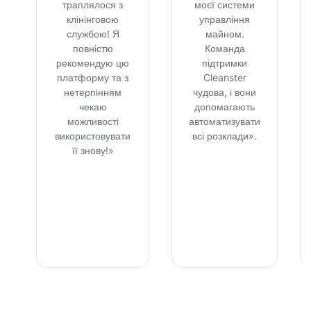
траплялося з
моєї системи
клінінговою
управління
службою! Я
майном.
повністю
Команда
рекомендую цю
підтримки
платформу та з
Cleanster
нетерпінням
чудова, і вони
чекаю
допомагають
можливості
автоматизувати
використовувати
всі розклади».
її знову!»