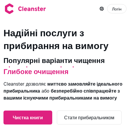
Логін
Надійні послуги з
прибирання на вимогу
Короткострокова оренда. Прибиран
Прибирання місць загального кори
Популярні варіанти чищення
Прибирання квартири
Глибоке очищення
Підготовче прибирання
Cleanster дозволяє
миттєво замовляйте ідеального
Прибирання будинку
прибиральника
або
безперебійно співпрацюйте з
Виїзне прибирання
вашими існуючими прибиральниками на вимогу
Прибирання офісу
Прибирання спортзалів
Чистка книги
Стати прибиральником
Прибирання комерційних приміщен
Короткострокова оренда. Прибиран