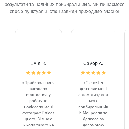
результати та надійних прибиральників. Ми пишаємося
своєю пунктуальністю і завжди приходимо вчасно!
Емілі К.
Самер А.
«Прибиральниця
«Cleanster
виконала
дозволяє мені
фантастичну
автоматизувати
роботу та
моїх
надіслала мені
прибиральників
фотографії після
із Монреаля та
цього. Зі мною
Далласа за
ніколи такого не
допомогою