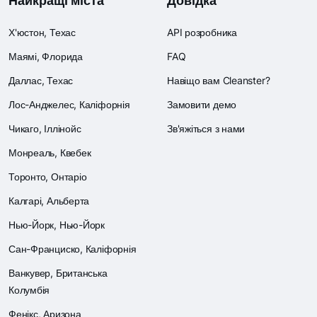
Найкращі міста
Довідка
Х'юстон, Техас
API розробника
Маямі, Флорида
FAQ
Даллас, Техас
Навіщо вам Cleanster?
Лос-Анджелес, Каліфорнія
Замовити демо
Чикаго, Іллінойс
Зв'яжіться з нами
Монреаль, Квебек
Торонто, Онтаріо
Калгарі, Альберта
Нью-Йорк, Нью-Йорк
Сан-Франциско, Каліфорнія
Ванкувер, Британська
Колумбія
Фенікс, Аризона