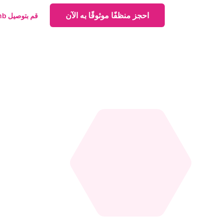
احجز منظفًا موثوقًا به الآن
قم بتوصيل Airbnb الخاص بك