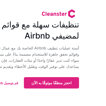
تنظيفات سهلة مع قوائم 
لمضيفي Airbnb
أتمتة عمليات تنظيف Airbnb الخاص
وقوائم تحقق جاهزة للاستخدام مصممة بناءً على س
سواء كنت تدير عقارًا واحدًا أو مئات العقارات، فإن 
يساعدك على توفير الوقت وتقليل الأخطاء وتقديم تج
احجز منظفًا موثوقًا به الآن
قم بتوصيل Airbnb الخاص بك في ثوانٍ