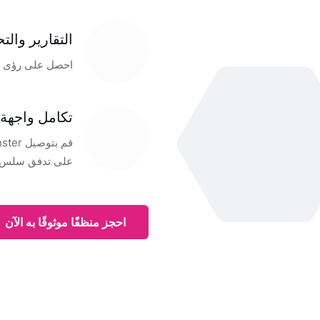
التقارير والت
احصل على رؤى قي
تكامل واجهة 
على تدفق سلس لل
احجز منظفًا موثوقًا به الآن