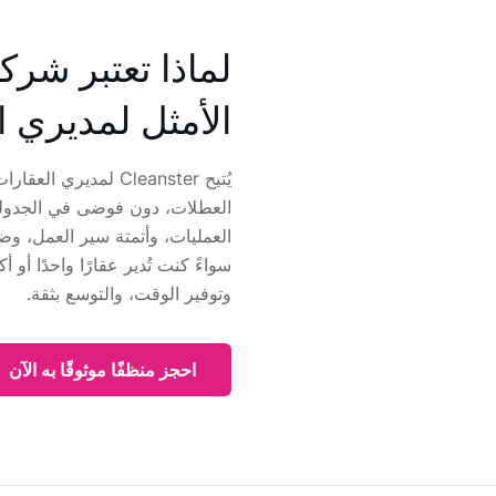
الأمثل لمديري ا
يُتيح Cleanster لمدي
العطلات، دون فوضى في الجدولة
العمليات، وأتمتة سير العمل، و
وتوفير الوقت، والتوسع بثقة.
احجز منظفًا موثوقًا به الآن