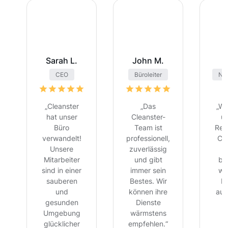
Sarah L.
John M.
CEO
Büroleiter
Nac
„Cleanster
„Das
„Wi
hat unser
Cleanster-
um
Büro
Team ist
Rei
verwandelt!
professionell,
Cl
Unsere
zuverlässig
u
Mitarbeiter
und gibt
ber
sind in einer
immer sein
wi
sauberen
Bestes. Wir
B
und
können ihre
auc
gesunden
Dienste
Umgebung
wärmstens
glücklicher
empfehlen.“