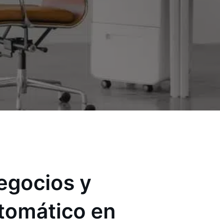
egocios y
utomático en