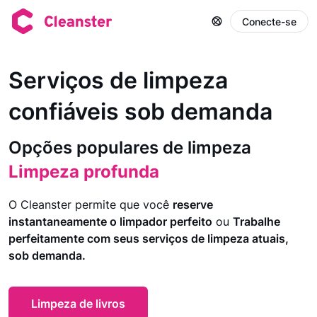
Conecte-se
Serviços de limpeza
Limpeza de aluguel de curta duração
confiáveis sob demanda
Limpeza de áreas comuns
Limpeza de Apartamentos
Opções populares de limpeza
Limpeza profunda
Limpeza de preparação
Limpeza de casa
O Cleanster permite que você
reserve
Limpeza de mudança
instantaneamente o limpador perfeito
ou
Trabalhe
Limpeza de escritório
perfeitamente com seus serviços de limpeza atuais,
Limpeza de academia
sob demanda.
Limpeza de Espaços Comerciais
Limpeza de aluguel de curta duração
Limpeza de livros