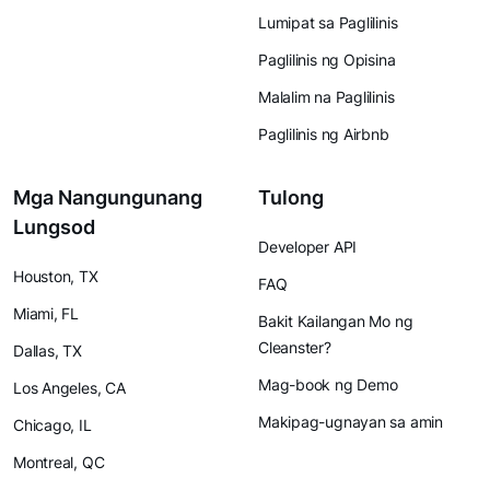
Lumipat sa Paglilinis
Paglilinis ng Opisina
Malalim na Paglilinis
Paglilinis ng Airbnb
Mga Nangungunang
Tulong
Lungsod
Developer API
Houston, TX
FAQ
Miami, FL
Bakit Kailangan Mo ng
Cleanster?
Dallas, TX
Mag-book ng Demo
Los Angeles, CA
Makipag-ugnayan sa amin
Chicago, IL
Montreal, QC