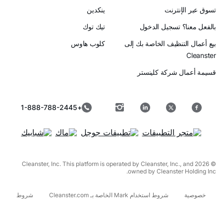
رنت
ينكدين
سجيل الدخول
تيك توك
ظيف الخاصة بك إلى
كلوب هاوس
ركة كلينستر
+1-888-788-2445
© 2026 Cleanster, Inc. This platform is operated by Cleanster, I
owned by Cleanst
شروط استخدام Mark الخاصة بـ Cleanster.com
شروط