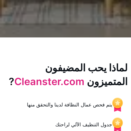
يحب المضيفون
زون
Cleanster.com
?
حص عمال النظافة لدينا والتحقق منها
 التنظيف الآلي لراحتك