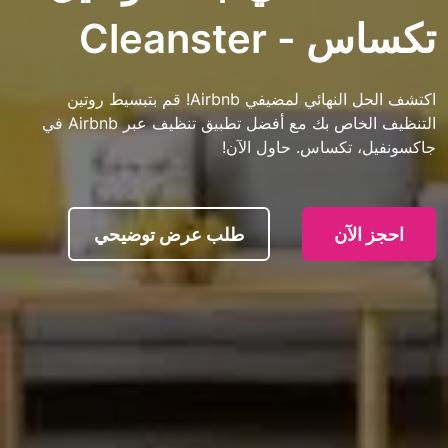
Cleanste
اكتشف الحل النهائي لمضيفي Airbnb! قم بتبسيط روتين
التنظيف الخاص بك مع أفضل تطبيق تنظيف عبر Airbnb في
تكساس. حاول الآن!
آن
طلب عرض توضيحي