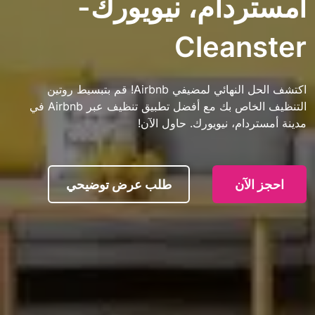
دام، نيويورك-
Clean
اكتشف الحل النهائي لمضيفي Airbnb! قم بتبسيط روتين
التنظيف الخاص بك مع أفضل تطبيق تنظيف عبر Airbnb في
ام، نيويورك. حاول الآن!
آن
طلب عرض توضيحي