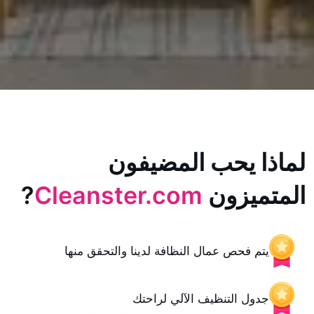
يحب المضيفون
زون
Cleanster.com
?
حص عمال النظافة لدينا والتحقق منها
 التنظيف الآلي لراحتك