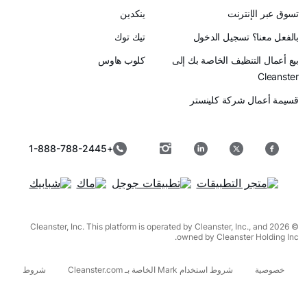
رنت
ينكدين
سجيل الدخول
تيك توك
ظيف الخاصة بك إلى
كلوب هاوس
ركة كلينستر
+1-888-788-2445
© 2026 Cleanster, Inc. This platform is operated by Cleanster, I
owned by Cleanst
شروط استخدام Mark الخاصة بـ Cleanster.com
شروط