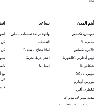
مدن
أهم المدن
يساعد
انضم
هيوستن، تكساس
واجهة برمجة تطبيقات المطور
اصبح
ميامي، FL
التعليمات
كن ح
دالاس، تكساس
لماذا تحتاج المنظف؟
كن ش
لوس أنجلوس، كاليفورنيا
احجز عرضًا تجريبيًا
تسوق
شيكاغو، IL
اتصل بنا
بالف
مونتريال ، QC
بيع 
إلى Cleanster
تورونتو، أونتاريو
قسيم
كالجاري، ألبرتا
مدينة نيويورك، نيويورك