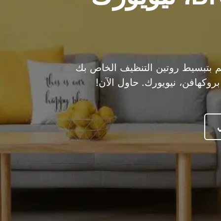
 الحل النهائي لمضيفي Airbnb! قم بتبسيط روتين التنظيف الخاص بك