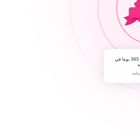
ة
حتاجه