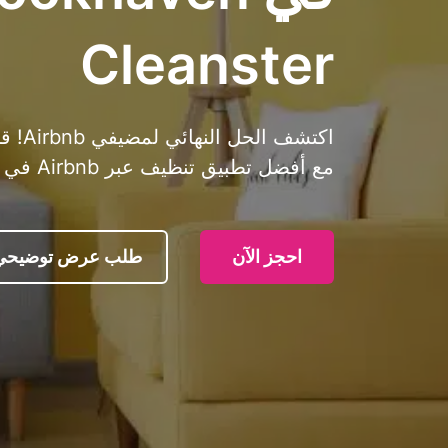
Cleanster
اكتشف
مع أفضل تطبيق تنظيف عبر Airbnb في بروكهافن، نيويورك. حاول الآن!
احجز الآن
طلب عرض توضيحي