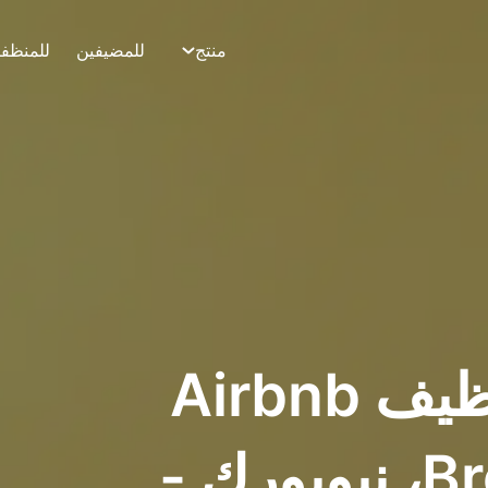
منتج
للمضيفين
للمنظف
أفضل تطبيق تنظيف Airbnb
في Brookhaven، نيويورك -