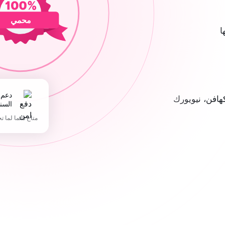
محمي
ا
دعم 365 يوما في
افن، نيويورك
السن
متاح دائما لما ت