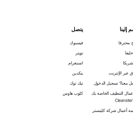
 إلينا
يتصل
 محترفا
فيسبوك
ليفا
تويتر
ريكا
انستغرام
 عبر الإنترنت
ينكدين
عل معنا؟ تسجيل الدخول
تيك توك
أعمال التنظيف الخاصة بك
كلوب هاوس
ة أعمال شركة كلينستر