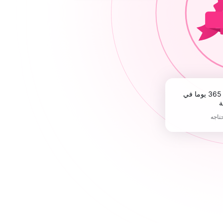
ة
حتاجه