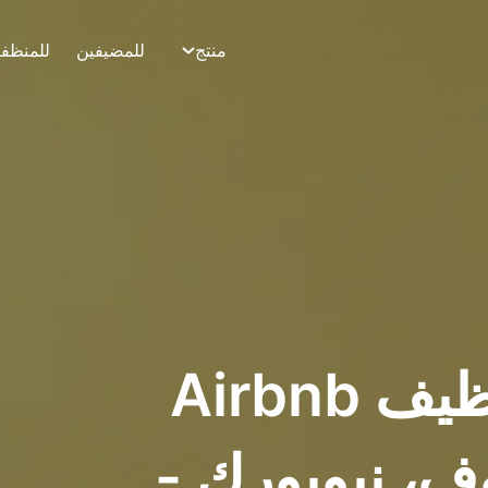
منتج
للمضيفين
للمنظف
أفضل تطبيق تنظيف Airbnb
ف، نيويورك -