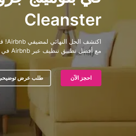
Cleanster
اكتشف
مع أفضل تطبيق تنظيف عبر Airbnb في بلومينج جروف، نيويورك. حاول الآن!
احجز الآن
طلب عرض توضيحي