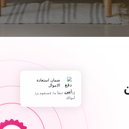
ضمان استعادة
الاموال
إذا حدث خطأ ما، فسنقوم برد
أموالك