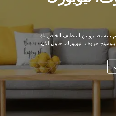
 الحل النهائي لمضيفي Airbnb! قم بتبسيط روتين التنظيف الخاص بك