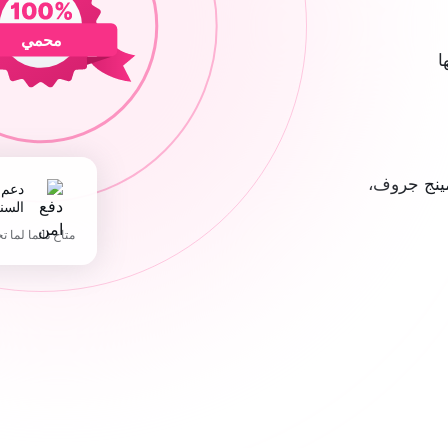
محمي
ا
ينج جروف،
دعم 365 يوما في
السن
متاح دائما لما ت