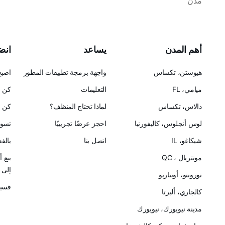
مدن
أهم المدن
يساعد
انضم
هيوستن، تكساس
واجهة برمجة تطبيقات المطور
اصبح
ميامي، FL
التعليمات
كن ح
دالاس، تكساس
لماذا تحتاج المنظف؟
كن ش
لوس أنجلوس، كاليفورنيا
احجز عرضًا تجريبيًا
تسوق
شيكاغو، IL
اتصل بنا
بالف
مونتريال ، QC
بيع 
إلى Cleanster
تورونتو، أونتاريو
قسيم
كالجاري، ألبرتا
مدينة نيويورك، نيويورك