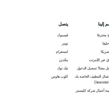
 إلينا
يتصل
 محترفا
فيسبوك
ليفا
تويتر
ريكا
انستغرام
 عبر الإنترنت
ينكدين
عل معنا؟ تسجيل الدخول
تيك توك
أعمال التنظيف الخاصة بك
كلوب هاوس
ة أعمال شركة كلينستر