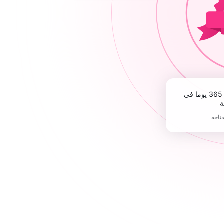
ة
حتاجه