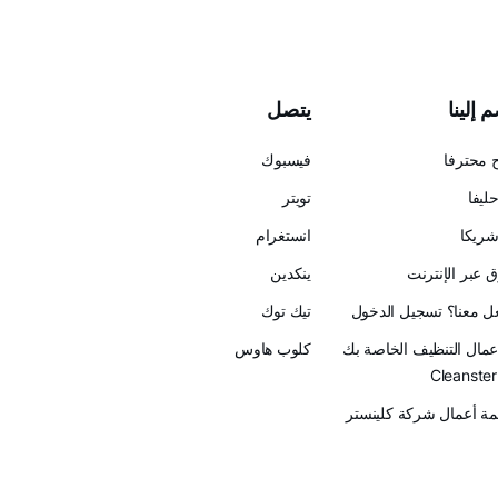
 إلينا
يتصل
 محترفا
فيسبوك
ليفا
تويتر
ريكا
انستغرام
 عبر الإنترنت
ينكدين
عل معنا؟ تسجيل الدخول
تيك توك
أعمال التنظيف الخاصة بك
كلوب هاوس
ة أعمال شركة كلينستر