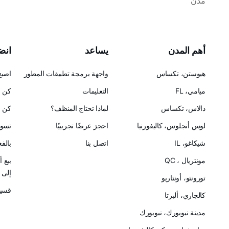
مدن
أهم المدن
يساعد
انضم
هيوستن، تكساس
واجهة برمجة تطبيقات المطور
اصبح
ميامي، FL
التعليمات
كن ح
دالاس، تكساس
لماذا تحتاج المنظف؟
كن ش
لوس أنجلوس، كاليفورنيا
احجز عرضًا تجريبيًا
تسوق
شيكاغو، IL
اتصل بنا
بالف
مونتريال ، QC
بيع 
إلى Cleanster
تورونتو، أونتاريو
قسيم
كالجاري، ألبرتا
مدينة نيويورك، نيويورك