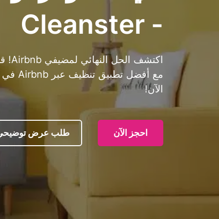
- Cleanster
اكتشف
مع أفضل 
الآن!
احجز الآن
طلب عرض توضيحي