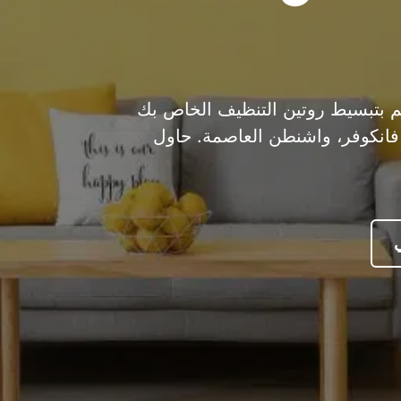
 الحل النهائي لمضيفي Airbnb! قم بتبسيط روتين التنظيف الخاص بك
تطبيق تنظيف عبر Airbnb في فانكوفر، واشنطن العاصمة. حاول