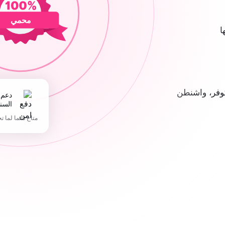
محمي
ا
وفر، واشنطن
دعم 365 يوما في
السن
متاح دائما لما ت