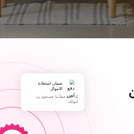
ضمان استعادة
الاموال
إذا حدث خطأ ما، فسنقوم برد
أموالك