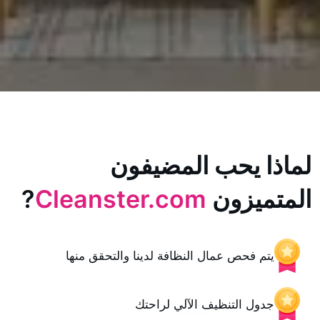
يحب المضيفون
زون
Cleanster.com
?
حص عمال النظافة لدينا والتحقق منها
 التنظيف الآلي لراحتك