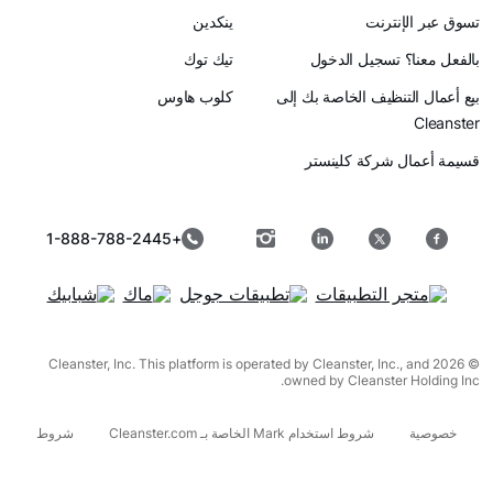
رنت
ينكدين
سجيل الدخول
تيك توك
ظيف الخاصة بك إلى
كلوب هاوس
ركة كلينستر
+1-888-788-2445
© 2026 Cleanster, Inc. This platform is operated by Cleanster, I
owned by Cleanst
شروط استخدام Mark الخاصة بـ Cleanster.com
شروط