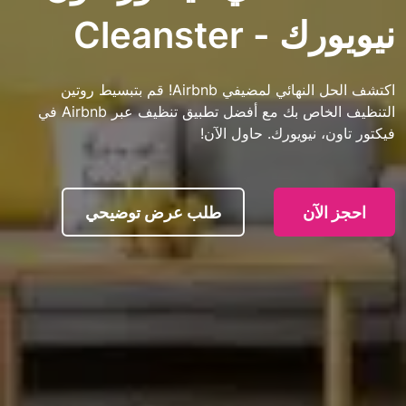
Cleanster
اكتشف الحل النهائي لمضيفي Airbnb! قم بتبسيط روتين
التنظيف الخاص بك مع أفضل تطبيق تنظيف عبر Airbnb في
نيويورك. حاول الآن!
آن
طلب عرض توضيحي