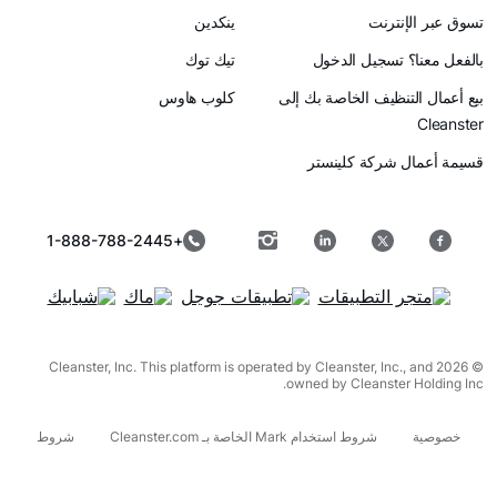
رنت
ينكدين
سجيل الدخول
تيك توك
ظيف الخاصة بك إلى
كلوب هاوس
ركة كلينستر
+1-888-788-2445
© 2026 Cleanster, Inc. This platform is operated by Cleanster, I
owned by Cleanst
شروط استخدام Mark الخاصة بـ Cleanster.com
شروط