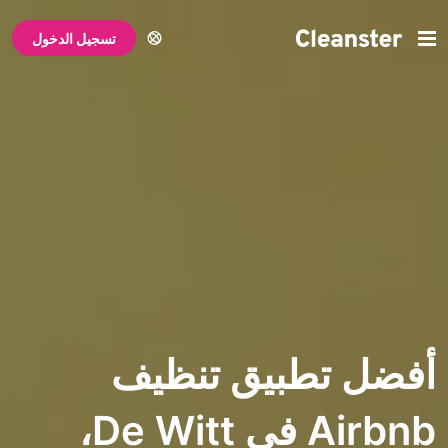
تسجيل الدخول
تطبيق تنظيف
Airbnb في De Witt،