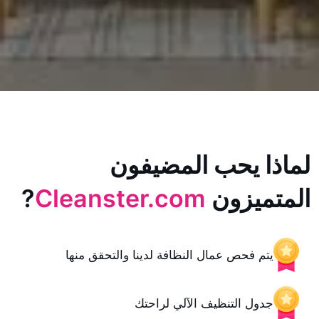
يحب المضيفون
زون
Cleanster.com
?
حص عمال النظافة لدينا والتحقق منها
 التنظيف الآلي لراحتك