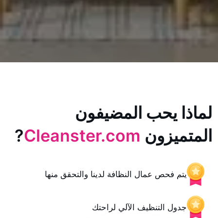
يحب المضيفون
زون
Cleanster.com
?
حص عمال النظافة لدينا والتحقق منها
 التنظيف الآلي لراحتك