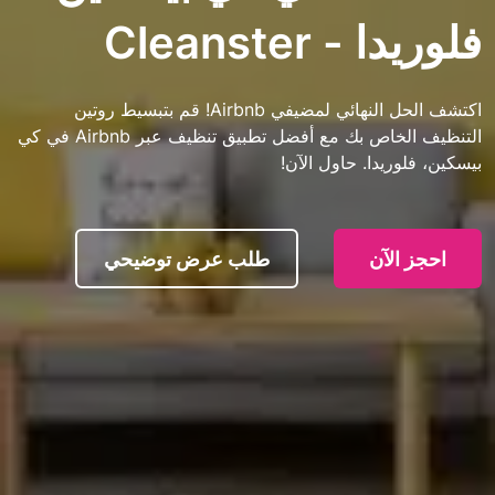
Cleanste
اكتشف الحل النهائي لمضيفي Airbnb! قم بتبسيط روتين
التنظيف الخاص بك مع أفضل تطبيق تنظيف عبر Airbnb في كي
دا. حاول الآن!
آن
طلب عرض توضيحي