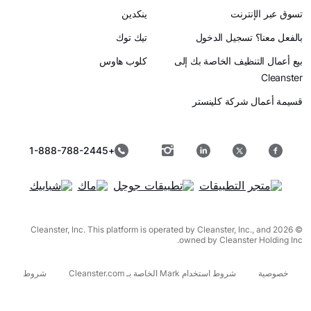
رنت
ينكدين
سجيل الدخول
تيك توك
ظيف الخاصة بك إلى
كلوب هاوس
ركة كلينستر
+1-888-788-2445
© 2026 Cleanster, Inc. This platform is operated by Cleanster, I
owned by Cleanst
شروط استخدام Mark الخاصة بـ Cleanster.com
شروط