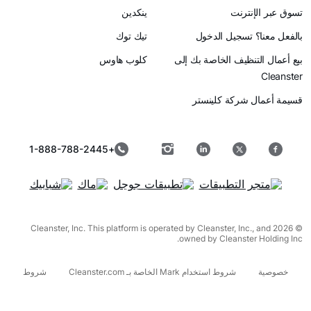
رنت
ينكدين
سجيل الدخول
تيك توك
ظيف الخاصة بك إلى
كلوب هاوس
ركة كلينستر
+1-888-788-2445
© 2026 Cleanster, Inc. This platform is operated by Cleanster, I
owned by Cleanst
شروط استخدام Mark الخاصة بـ Cleanster.com
شروط