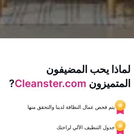
يحب المضيفون
زون
Cleanster.com
?
حص عمال النظافة لدينا والتحقق منها
 التنظيف الآلي لراحتك