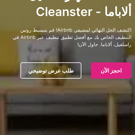
Cleans
اكتشف الحل النهائي لمضيفي Airbnb! قم بتبسيط روتين
التنظيف الخاص بك مع أفضل تطبيق تنظيف عبر Airbnb في
اما. حاول الآن!
آن
طلب عرض توضيحي