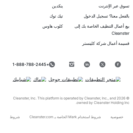
رنت
ينكدين
سجيل الدخول
تيك توك
ظيف الخاصة بك إلى
كلوب هاوس
ركة كلينستر
+1-888-788-2445
© 2026 Cleanster, Inc. This platform is operated by Cleanster, I
owned by Cleanst
شروط استخدام Mark الخاصة بـ Cleanster.com
شروط