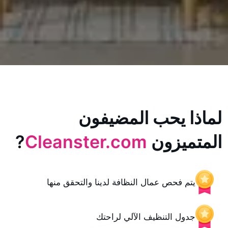
يحب المضيفون
زون
Cleanster.com
?
حص عمال النظافة لدينا والتحقق منها
 التنظيف الآلي لراحتك