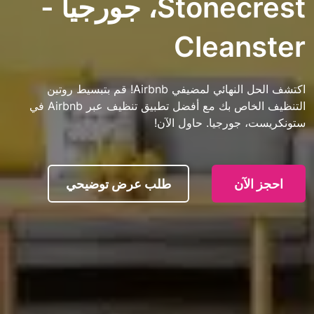
Stonecrest، جورجيا -
Clean
اكتشف الحل النهائي لمضيفي Airbnb! قم بتبسيط روتين
التنظيف الخاص بك مع أفضل تطبيق تنظيف عبر Airbnb في
ورجيا. حاول الآن!
آن
طلب عرض توضيحي