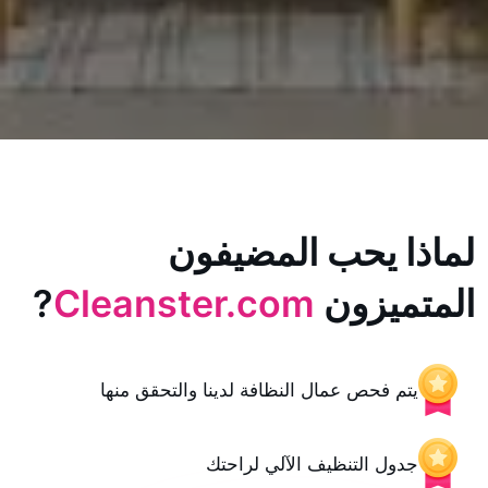
يحب المضيفون
زون
Cleanster.com
?
حص عمال النظافة لدينا والتحقق منها
 التنظيف الآلي لراحتك