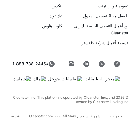
رنت
ينكدين
سجيل الدخول
تيك توك
ظيف الخاصة بك إلى
كلوب هاوس
ركة كلينستر
+1-888-788-2445
© 2026 Cleanster, Inc. This platform is operated by Cleanster, I
owned by Cleanst
شروط استخدام Mark الخاصة بـ Cleanster.com
شروط