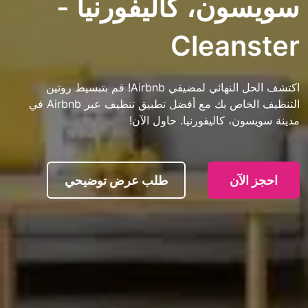
ن، كاليفورنيا -
Clean
اكتشف الحل النهائي لمضيفي Airbnb! قم بتبسيط روتين
التنظيف الخاص بك مع أفضل تطبيق تنظيف عبر Airbnb في
، كاليفورنيا. حاول الآن!
آن
طلب عرض توضيحي