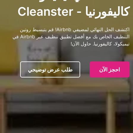
 - Cleanster
اكتشف الحل النهائي لمضيفي Airbnb! قم بتبسيط روتين
التنظيف الخاص بك مع أفضل تطبيق تنظيف عبر Airbnb في
فورنيا. حاول الآن!
آن
طلب عرض توضيحي