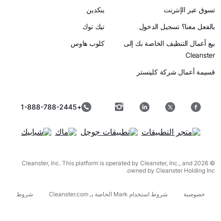
رنت
ينكدين
سجيل الدخول
تيك توك
ظيف الخاصة بك إلى
كلوب هاوس
ركة كلينستر
+1-888-788-2445
© 2026 Cleanster, Inc. This platform is operated by Cleanster, I
owned by Cleanst
شروط استخدام Mark الخاصة بـ Cleanster.com
شروط