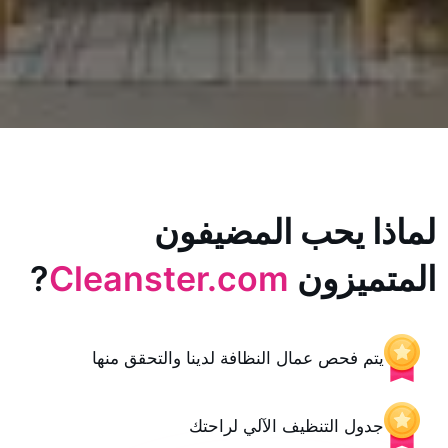
يحب المضيفون
زون
Cleanster.com
?
حص عمال النظافة لدينا والتحقق منها
 التنظيف الآلي لراحتك