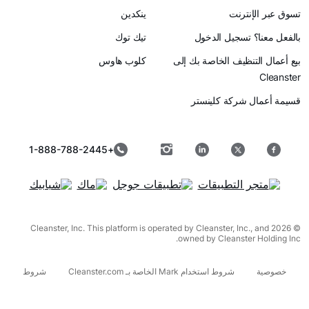
رنت
ينكدين
سجيل الدخول
تيك توك
ظيف الخاصة بك إلى
كلوب هاوس
ركة كلينستر
+1-888-788-2445
© 2026 Cleanster, Inc. This platform is operated by Cleanster, I
owned by Cleanst
شروط استخدام Mark الخاصة بـ Cleanster.com
شروط