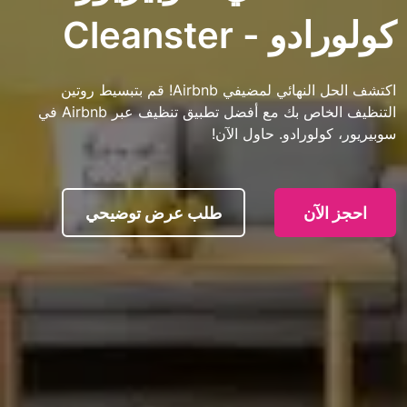
 Cleanster
اكتشف الحل النهائي لمضيفي Airbnb! قم بتبسيط روتين
التنظيف الخاص بك مع أفضل تطبيق تنظيف عبر Airbnb في
ورادو. حاول الآن!
آن
طلب عرض توضيحي