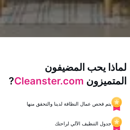
يحب المضيفون
زون
Cleanster.com
?
حص عمال النظافة لدينا والتحقق منها
 التنظيف الآلي لراحتك