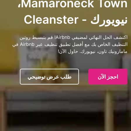
Mamaroneck Town،
Cleanster
اكتشف الحل النهائي لمضيفي Airbnb! قم بتبسيط روتين
التنظيف الخاص بك مع أفضل تطبيق تنظيف عبر Airbnb في
ن، نيويورك. حاول الآن!
آن
طلب عرض توضيحي