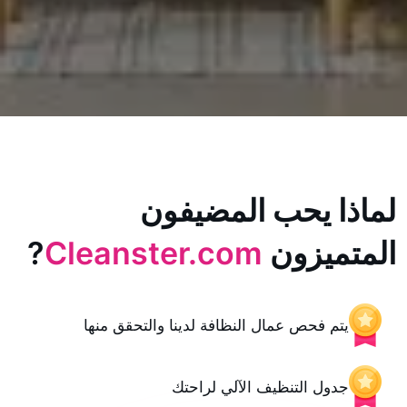
يحب المضيفون
زون
Cleanster.com
?
حص عمال النظافة لدينا والتحقق منها
 التنظيف الآلي لراحتك