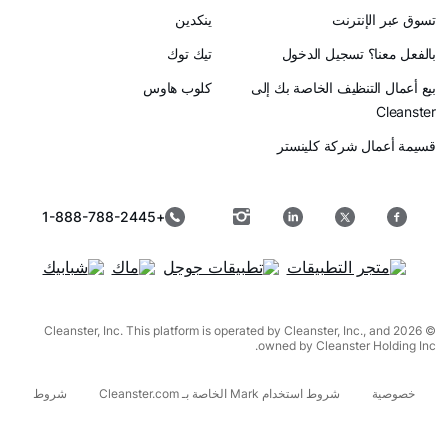
رنت
ينكدين
سجيل الدخول
تيك توك
ظيف الخاصة بك إلى
كلوب هاوس
ركة كلينستر
+1-888-788-2445
© 2026 Cleanster, Inc. This platform is operated by Cleanster, I
owned by Cleanst
شروط استخدام Mark الخاصة بـ Cleanster.com
شروط