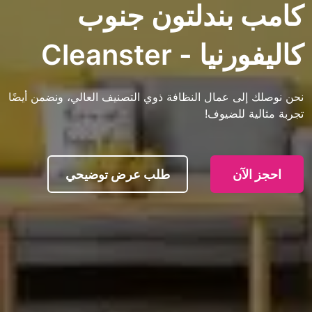
بندلتون جنوب
 - Cleanster
ى عمال النظافة ذوي التصنيف العالي، ونضمن أيضًا
 للضيوف!
آن
طلب عرض توضيحي