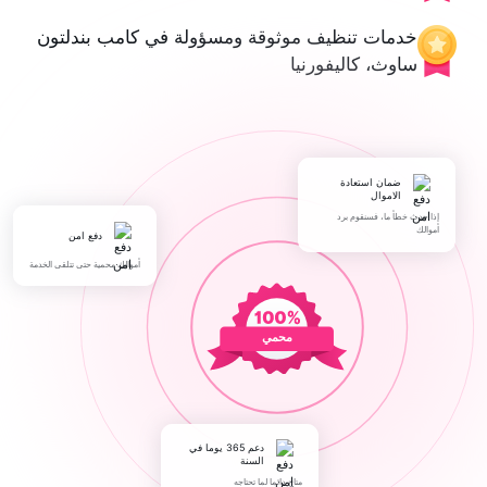
ت تنظيف موثوقة ومسؤولة في كامب بندلتون
 كاليفورنيا
وال
، فسنقوم برد
دفع امن
أموالك محمية حتى تتلقى الخدمة
محمي
دعم 365 يوما في
السنة
متاح دائما لما تحتاجه