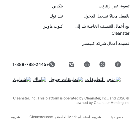
رنت
ينكدين
سجيل الدخول
تيك توك
ظيف الخاصة بك إلى
كلوب هاوس
ركة كلينستر
+1-888-788-2445
© 2026 Cleanster, Inc. This platform is operated by Cleanster, I
owned by Cleanst
شروط استخدام Mark الخاصة بـ Cleanster.com
شروط