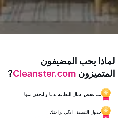
يحب المضيفون
زون
Cleanster.com
?
حص عمال النظافة لدينا والتحقق منها
 التنظيف الآلي لراحتك