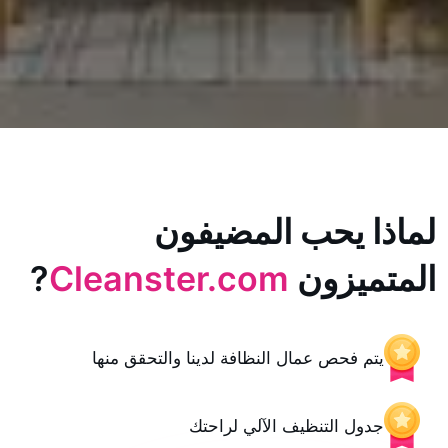
يحب المضيفون
زون
Cleanster.com
?
حص عمال النظافة لدينا والتحقق منها
 التنظيف الآلي لراحتك