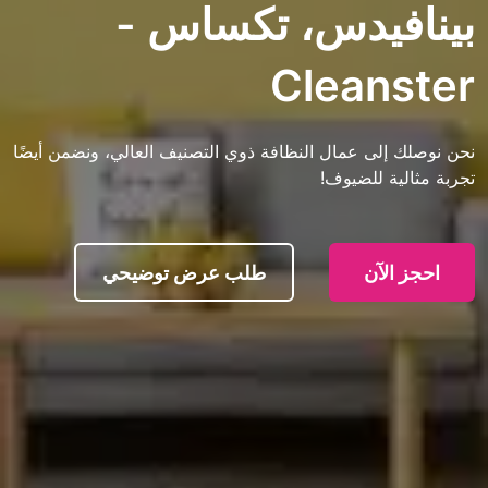
يدس، تكساس -
Clean
ى عمال النظافة ذوي التصنيف العالي، ونضمن أيضًا
 للضيوف!
آن
طلب عرض توضيحي