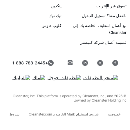
رنت
ينكدين
سجيل الدخول
تيك توك
ظيف الخاصة بك إلى
كلوب هاوس
ركة كلينستر
+1-888-788-2445
© 2026 Cleanster, Inc. This platform is operated by Cleanster, I
owned by Cleanst
شروط استخدام Mark الخاصة بـ Cleanster.com
شروط