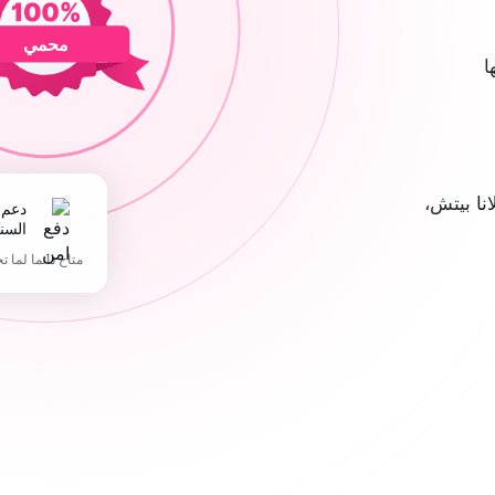
محمي
ا
ا بيتش،
دعم 365 يوما في
السن
متاح دائما لما ت