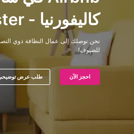
كاليفورنيا - Cleanster
نحن نوصلك إلى عمال النظافة ذوي التصنيف
للضيوف!
احجز الآن
طلب عرض توضيحي