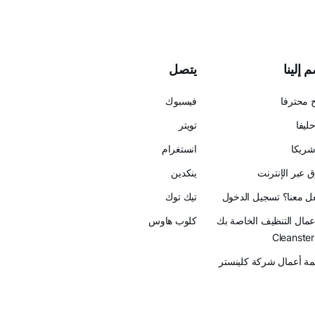
 إلينا
يتصل
 محترفا
فيسبوك
ليفا
تويتر
ريكا
انستغرام
 عبر الإنترنت
ينكدين
عل معنا؟ تسجيل الدخول
تيك توك
أعمال التنظيف الخاصة بك
كلوب هاوس
ة أعمال شركة كلينستر