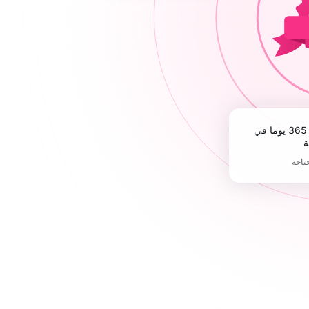
ة
حتاجه