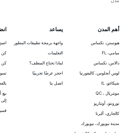
مدن
أهم المدن
يساعد
انضم
هيوستن، تكساس
واجهة برمجة تطبيقات المطور
اصبح
ميامي، FL
التعليمات
كن ح
دالاس، تكساس
لماذا تحتاج المنظف؟
كن ش
لوس أنجلوس، كاليفورنيا
احجز عرضًا تجريبيًا
تسوق
شيكاغو، IL
اتصل بنا
بالف
مونتريال ، QC
بيع 
إلى Cleanster
تورونتو، أونتاريو
قسيم
كالجاري، ألبرتا
مدينة نيويورك، نيويورك