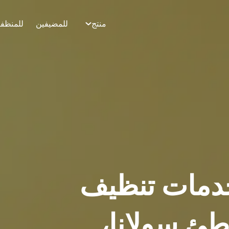
منتج
للمضيفين
للمنظف
دمات تنظيف
 شاطئ سولانا،