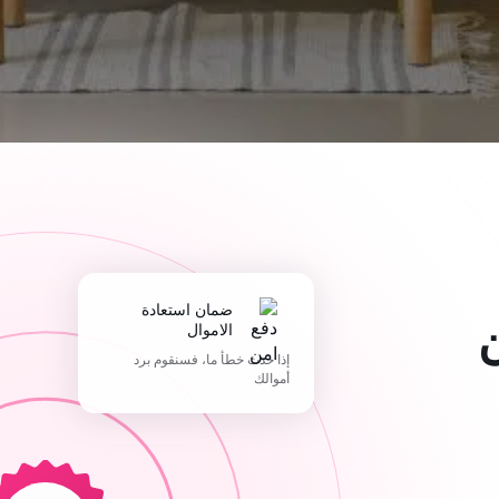
ضمان استعادة
الاموال
إذا حدث خطأ ما، فسنقوم برد
أموالك