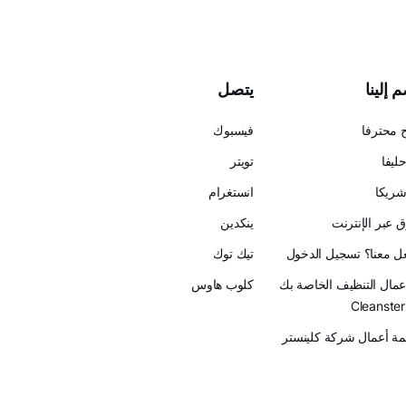
 إلينا
يتصل
 محترفا
فيسبوك
ليفا
تويتر
ريكا
انستغرام
 عبر الإنترنت
ينكدين
عل معنا؟ تسجيل الدخول
تيك توك
أعمال التنظيف الخاصة بك
كلوب هاوس
ة أعمال شركة كلينستر