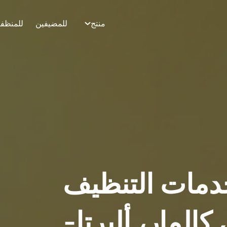
منتج
للمضيفين
للمنظف
دمات التنظيف
Airb في كالمار، ألبرتا-