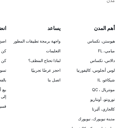
مدن
أهم المدن
يساعد
انضم
هيوستن، تكساس
واجهة برمجة تطبيقات المطور
اصبح
ميامي، FL
التعليمات
كن ح
دالاس، تكساس
لماذا تحتاج المنظف؟
كن ش
لوس أنجلوس، كاليفورنيا
احجز عرضًا تجريبيًا
تسوق
شيكاغو، IL
اتصل بنا
بالف
مونتريال ، QC
بيع 
إلى Cleanster
تورونتو، أونتاريو
قسيم
كالجاري، ألبرتا
مدينة نيويورك، نيويورك