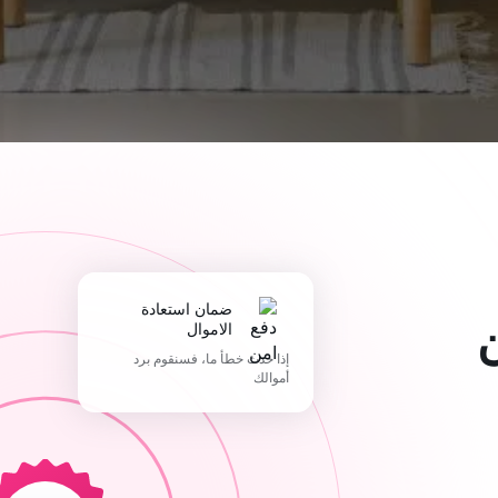
ضمان استعادة
الاموال
إذا حدث خطأ ما، فسنقوم برد
أموالك