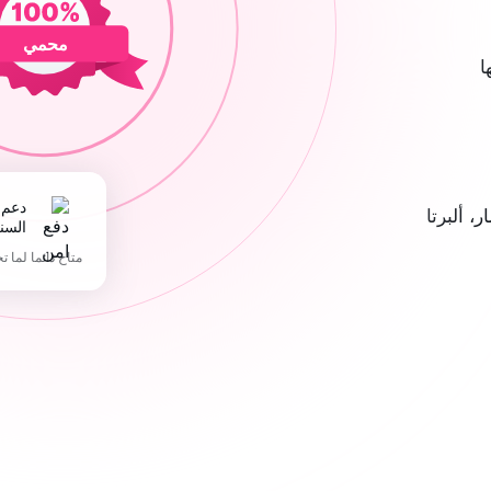
محمي
ا
دعم 365 يوما في
 ألبرتا
السن
متاح دائما لما ت