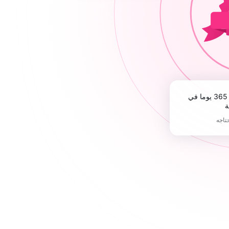
ة
حتاجه