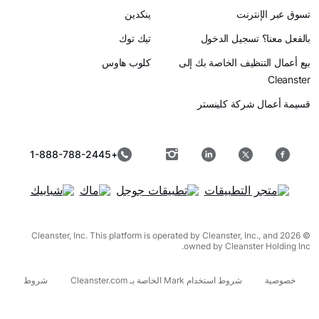
رنت
ينكدين
سجيل الدخول
تيك توك
ظيف الخاصة بك إلى
كلوب هاوس
ركة كلينستر
+1-888-788-2445
© 2026 Cleanster, Inc. This platform is operated by Cleanster, I
owned by Cleanst
شروط استخدام Mark الخاصة بـ Cleanster.com
شروط