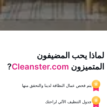
يحب المضيفون
زون
Cleanster.com
?
حص عمال النظافة لدينا والتحقق منها
 التنظيف الآلي لراحتك