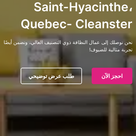
Saint-Hyaci
Quebec- Clean
ى عمال النظافة ذوي التصنيف العالي، ونضمن أيضًا
 للضيوف!
آن
طلب عرض توضيحي