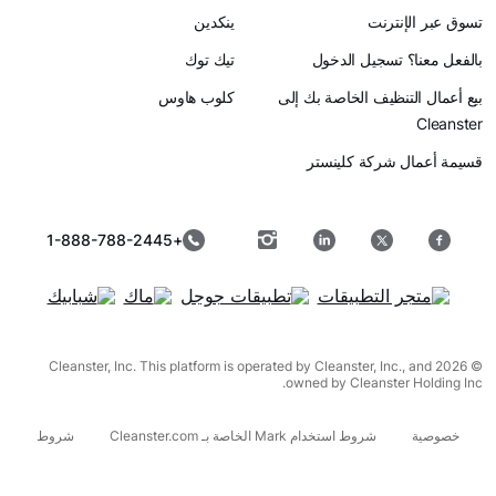
رنت
ينكدين
سجيل الدخول
تيك توك
ظيف الخاصة بك إلى
كلوب هاوس
ركة كلينستر
+1-888-788-2445
© 2026 Cleanster, Inc. This platform is operated by Cleanster, I
owned by Cleanst
شروط استخدام Mark الخاصة بـ Cleanster.com
شروط