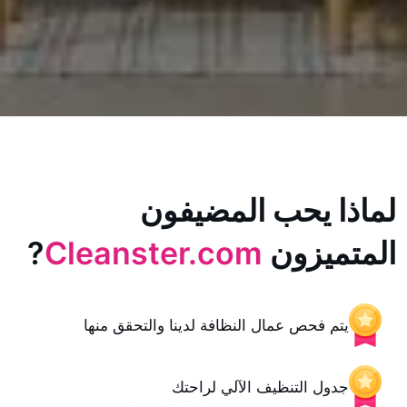
يحب المضيفون
زون
Cleanster.com
?
حص عمال النظافة لدينا والتحقق منها
 التنظيف الآلي لراحتك