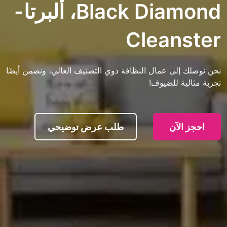
Black Diamond، ألبرتا-
Clean
ى عمال النظافة ذوي التصنيف العالي، ونضمن أيضًا
 للضيوف!
آن
طلب عرض توضيحي