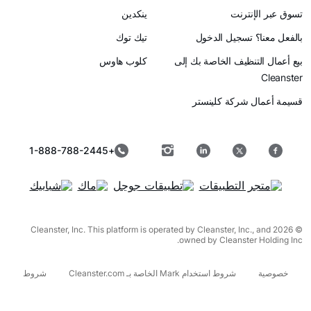
رنت
ينكدين
سجيل الدخول
تيك توك
ظيف الخاصة بك إلى
كلوب هاوس
ركة كلينستر
+1-888-788-2445
© 2026 Cleanster, Inc. This platform is operated by Cleanster, I
owned by Cleanst
شروط استخدام Mark الخاصة بـ Cleanster.com
شروط