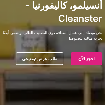
و، كاليفورنيا -
Clean
ى عمال النظافة ذوي التصنيف العالي، ونضمن أيضًا
 للضيوف!
آن
طلب عرض توضيحي