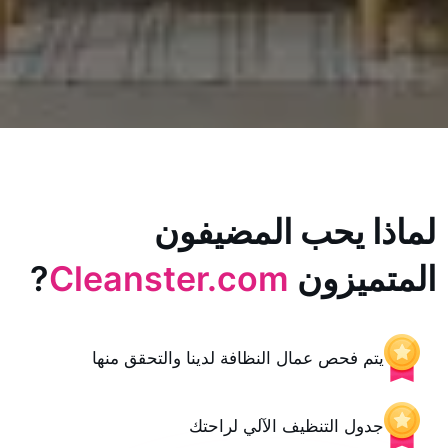
يحب المضيفون
زون
Cleanster.com
?
حص عمال النظافة لدينا والتحقق منها
 التنظيف الآلي لراحتك