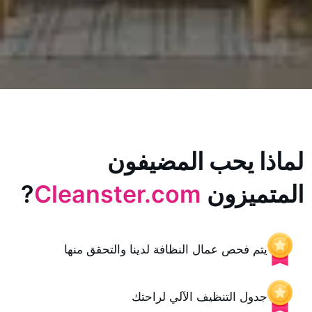
يحب المضيفون
زون
Cleanster.com
?
حص عمال النظافة لدينا والتحقق منها
 التنظيف الآلي لراحتك