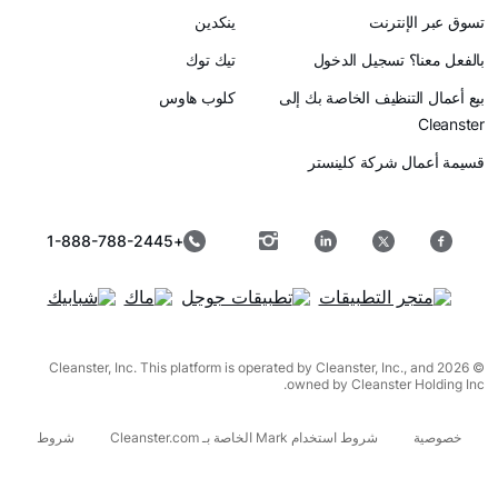
رنت
ينكدين
سجيل الدخول
تيك توك
ظيف الخاصة بك إلى
كلوب هاوس
ركة كلينستر
+1-888-788-2445
© 2026 Cleanster, Inc. This platform is operated by Cleanster, I
owned by Cleanst
شروط استخدام Mark الخاصة بـ Cleanster.com
شروط