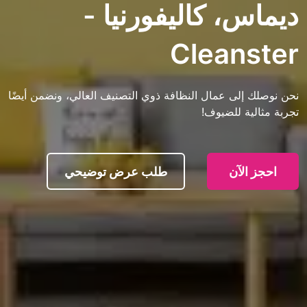
، كاليفورنيا -
Clean
ى عمال النظافة ذوي التصنيف العالي، ونضمن أيضًا
 للضيوف!
آن
طلب عرض توضيحي