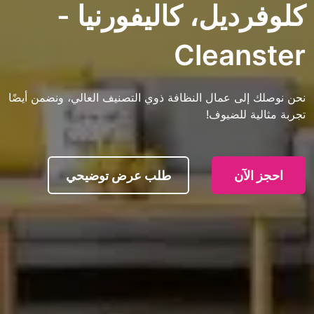
يل، كاليفورنيا -
Clean
ى عمال النظافة ذوي التصنيف العالي، ونضمن أيضًا
 للضيوف!
آن
طلب عرض توضيحي