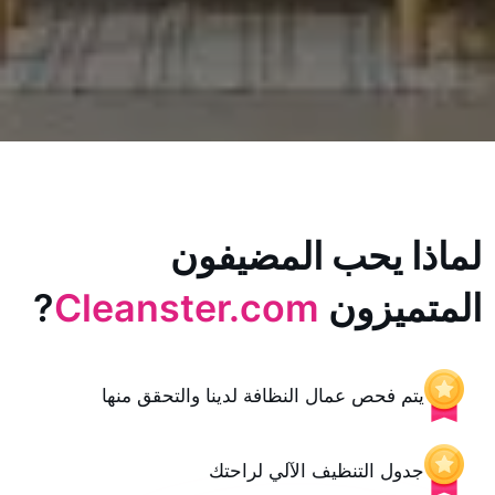
يحب المضيفون
زون
Cleanster.com
?
حص عمال النظافة لدينا والتحقق منها
 التنظيف الآلي لراحتك