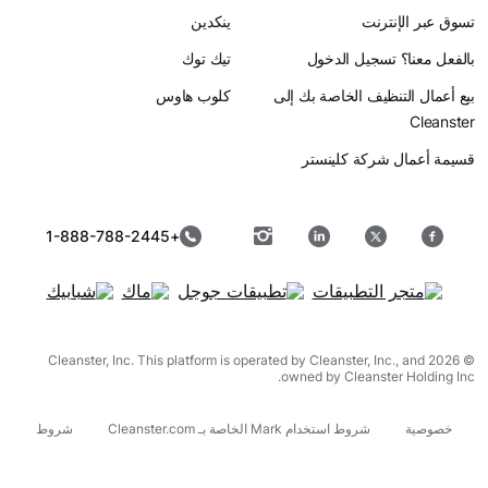
رنت
ينكدين
سجيل الدخول
تيك توك
ظيف الخاصة بك إلى
كلوب هاوس
ركة كلينستر
+1-888-788-2445
© 2026 Cleanster, Inc. This platform is operated by Cleanster, I
owned by Cleanst
شروط استخدام Mark الخاصة بـ Cleanster.com
شروط