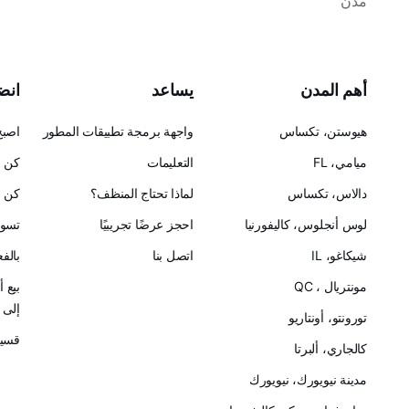
مدن
أهم المدن
يساعد
انضم
هيوستن، تكساس
واجهة برمجة تطبيقات المطور
اصبح
ميامي، FL
التعليمات
كن ح
دالاس، تكساس
لماذا تحتاج المنظف؟
كن ش
لوس أنجلوس، كاليفورنيا
احجز عرضًا تجريبيًا
تسوق
شيكاغو، IL
اتصل بنا
بالف
مونتريال ، QC
بيع 
إلى Cleanster
تورونتو، أونتاريو
قسيم
كالجاري، ألبرتا
مدينة نيويورك، نيويورك