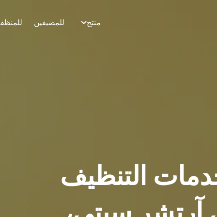
منتج
للمضيفين
للمنظف
دمات التنظيف
Airbn في آرتشر سيتي،