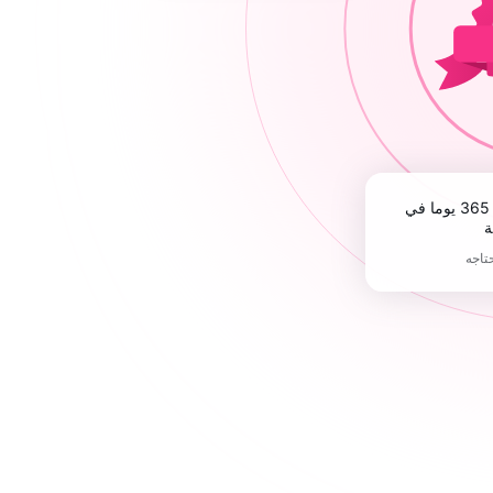
ة
حتاجه