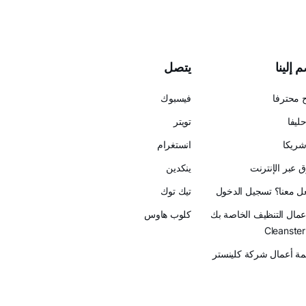
 إلينا
يتصل
 محترفا
فيسبوك
ليفا
تويتر
ريكا
انستغرام
 عبر الإنترنت
ينكدين
عل معنا؟ تسجيل الدخول
تيك توك
أعمال التنظيف الخاصة بك
كلوب هاوس
ة أعمال شركة كلينستر