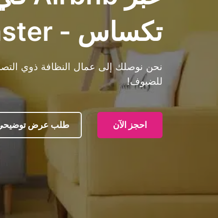
تكساس - Cleanster
نحن نوصلك إلى عمال النظافة ذوي التصنيف
للضيوف!
احجز الآن
طلب عرض توضيحي