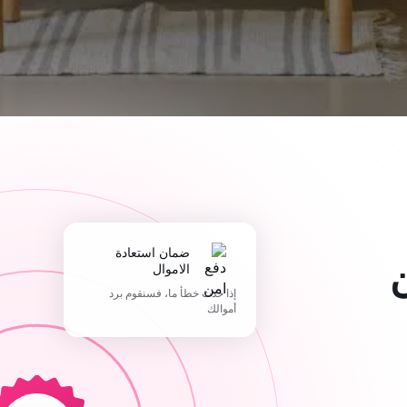
ضمان استعادة
الاموال
إذا حدث خطأ ما، فسنقوم برد
أموالك