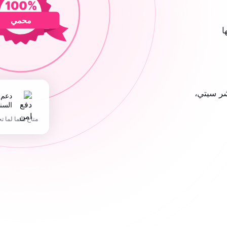
محمي
ا
ر سيتي،
دعم 365 يوما في
السن
متاح دائما لما ت