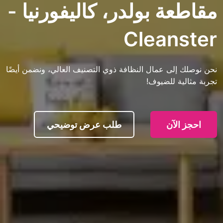
 بولدر، كاليفورنيا -
Clean
ى عمال النظافة ذوي التصنيف العالي، ونضمن أيضًا
 للضيوف!
آن
طلب عرض توضيحي