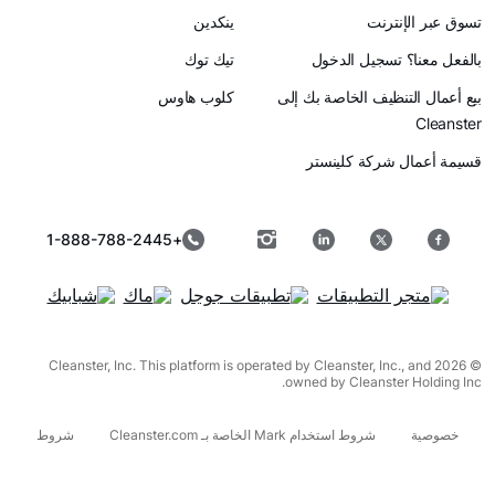
رنت
ينكدين
سجيل الدخول
تيك توك
ظيف الخاصة بك إلى
كلوب هاوس
ركة كلينستر
+1-888-788-2445
© 2026 Cleanster, Inc. This platform is operated by Cleanster, I
owned by Cleanst
شروط استخدام Mark الخاصة بـ Cleanster.com
شروط