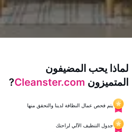
يحب المضيفون
زون
Cleanster.com
?
حص عمال النظافة لدينا والتحقق منها
 التنظيف الآلي لراحتك