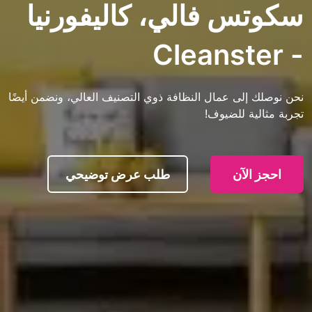
 فالي، كاليفورنيا
ى عمال النظافة ذوي التصنيف العالي، ونضمن أيضًا
 للضيوف!
آن
طلب عرض توضيحي