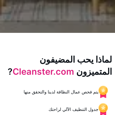
يحب المضيفون
زون
Cleanster.com
?
حص عمال النظافة لدينا والتحقق منها
 التنظيف الآلي لراحتك