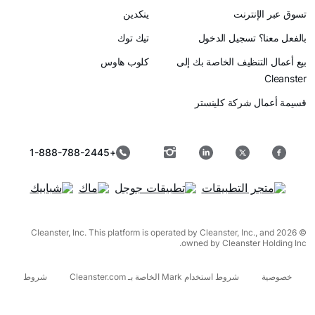
رنت
ينكدين
سجيل الدخول
تيك توك
ظيف الخاصة بك إلى
كلوب هاوس
ركة كلينستر
+1-888-788-2445
© 2026 Cleanster, Inc. This platform is operated by Cleanster, I
owned by Cleanst
شروط استخدام Mark الخاصة بـ Cleanster.com
شروط