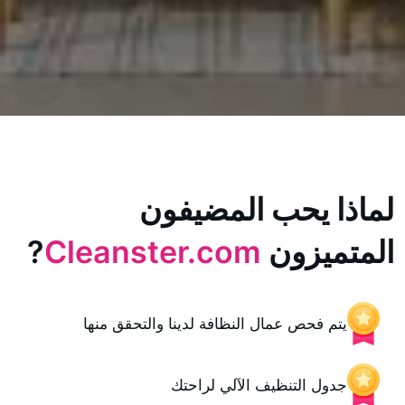
يحب المضيفون
زون
Cleanster.com
?
حص عمال النظافة لدينا والتحقق منها
 التنظيف الآلي لراحتك