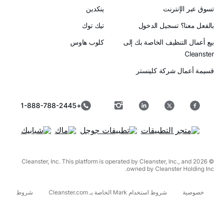
رنت
ينكدين
سجيل الدخول
تيك توك
ظيف الخاصة بك إلى
كلوب هاوس
ركة كلينستر
+1-888-788-2445
© 2026 Cleanster, Inc. This platform is operated by Cleanster, I
owned by Cleanst
شروط استخدام Mark الخاصة بـ Cleanster.com
شروط