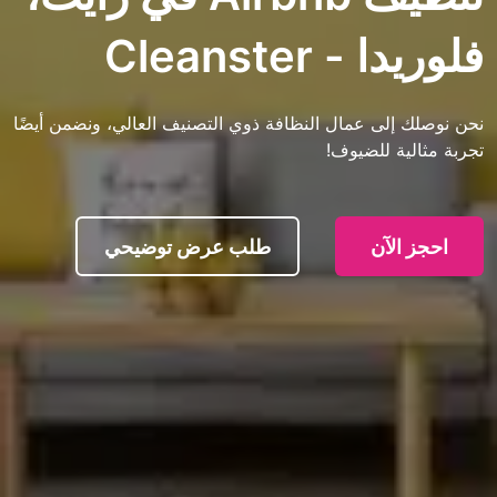
Cleanste
ى عمال النظافة ذوي التصنيف العالي، ونضمن أيضًا
 للضيوف!
آن
طلب عرض توضيحي