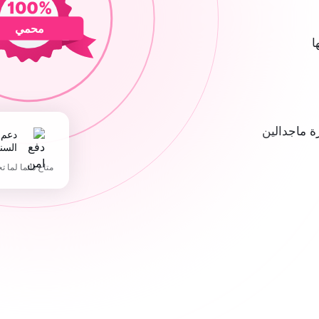
محمي
ا
 ماجدالين
دعم 365 يوما في
السن
متاح دائما لما ت