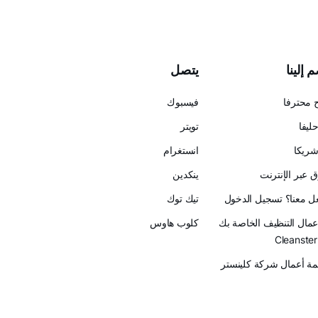
 إلينا
يتصل
 محترفا
فيسبوك
ليفا
تويتر
ريكا
انستغرام
 عبر الإنترنت
ينكدين
عل معنا؟ تسجيل الدخول
تيك توك
أعمال التنظيف الخاصة بك
كلوب هاوس
ة أعمال شركة كلينستر