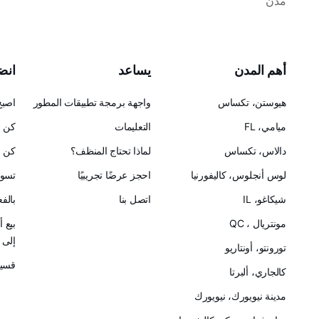
مدن
أهم المدن
يساعد
انضم
هيوستن، تكساس
واجهة برمجة تطبيقات المطور
اصبح
ميامي، FL
التعليمات
كن ح
دالاس، تكساس
لماذا تحتاج المنظف؟
كن ش
لوس أنجلوس، كاليفورنيا
احجز عرضًا تجريبيًا
تسوق
شيكاغو، IL
اتصل بنا
بالف
مونتريال ، QC
بيع 
إلى Cleanster
تورونتو، أونتاريو
قسيم
كالجاري، ألبرتا
مدينة نيويورك، نيويورك