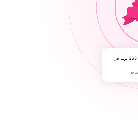
ة
حتاجه