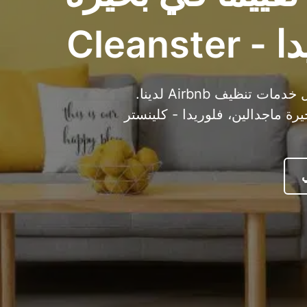
Cleans
ارتقِ بتجربة إيجارك قصير الأجل مع أفضل خدمات تنظيف Airbnb لدينا.
 ماجدالين، فلوريدا - كلينستر