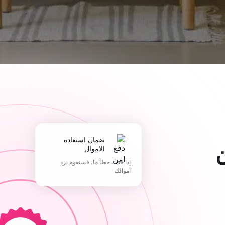
ضمان استعادة
الاموال
إذا حدث خطأ ما، فسنقوم برد
أموالك