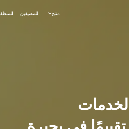
منتج
للمضيفين
للمنظف
بيق Airbnb لخدمات
قييمًا في بحيرة