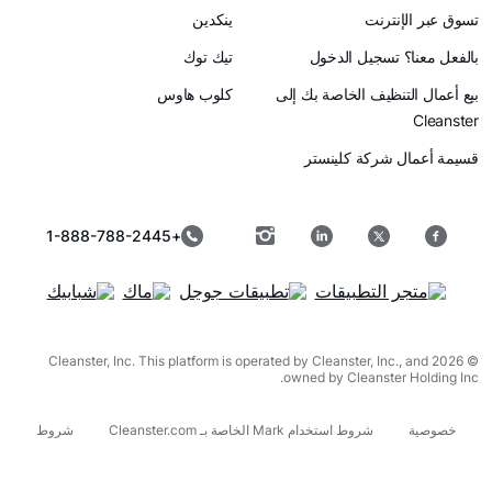
رنت
ينكدين
سجيل الدخول
تيك توك
ظيف الخاصة بك إلى
كلوب هاوس
ركة كلينستر
+1-888-788-2445
© 2026 Cleanster, Inc. This platform is operated by Cleanster, I
owned by Cleanst
شروط استخدام Mark الخاصة بـ Cleanster.com
شروط