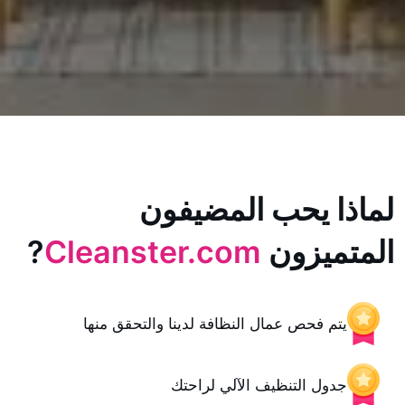
يحب المضيفون
زون
Cleanster.com
?
حص عمال النظافة لدينا والتحقق منها
 التنظيف الآلي لراحتك