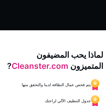
يحب المضيفون
زون
Cleanster.com
?
حص عمال النظافة لدينا والتحقق منها
 التنظيف الآلي لراحتك