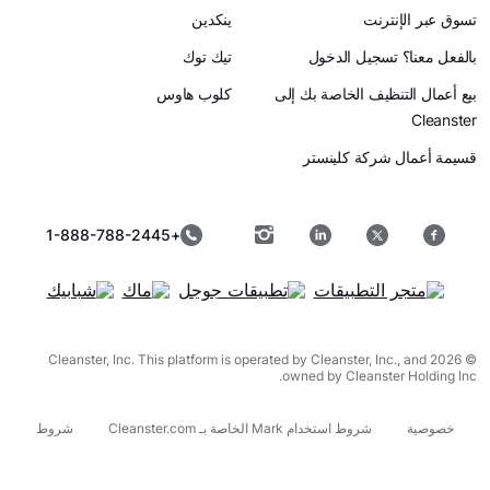
رنت
ينكدين
سجيل الدخول
تيك توك
ظيف الخاصة بك إلى
كلوب هاوس
ركة كلينستر
+1-888-788-2445
© 2026 Cleanster, Inc. This platform is operated by Cleanster, I
owned by Cleanst
شروط استخدام Mark الخاصة بـ Cleanster.com
شروط