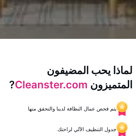
يحب المضيفون
زون
Cleanster.com
?
حص عمال النظافة لدينا والتحقق منها
 التنظيف الآلي لراحتك