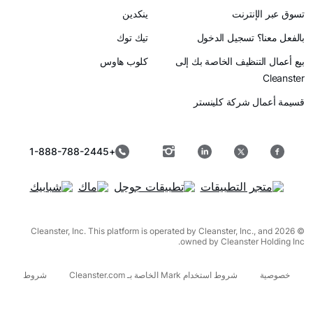
رنت
ينكدين
سجيل الدخول
تيك توك
ظيف الخاصة بك إلى
كلوب هاوس
ركة كلينستر
+1-888-788-2445
© 2026 Cleanster, Inc. This platform is operated by Cleanster, I
owned by Cleanst
شروط استخدام Mark الخاصة بـ Cleanster.com
شروط