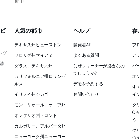
都市
ビ
人気の都市
ヘルプ
参
テキサス州ヒューストン
開発者API
プ
ング
フロリダ州マイアミ
よくある質問
ア
清
ダラス、テキサス州
なぜクリーナーが必要なの
パ
でしょうか?
カリフォルニア州ロサンゼ
オ
ルス
デモを予約する
す
イリノイ州シカゴ
お問い合わせ
イ
モントリオール、ケニア州
ク
Cl
オンタリオ州トロント
う
カルガリー、アルバータ州
ク
ニューヨーク州ニューヨー
ウ