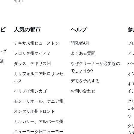
都市
ビ
人気の都市
ヘルプ
参
テキサス州ヒューストン
開発者API
プ
ング
フロリダ州マイアミ
よくある質問
ア
清
ダラス、テキサス州
なぜクリーナーが必要なの
パ
でしょうか?
カリフォルニア州ロサンゼ
オ
ルス
デモを予約する
す
イリノイ州シカゴ
お問い合わせ
イ
モントリオール、ケニア州
ク
Cl
オンタリオ州トロント
う
カルガリー、アルバータ州
ク
ニューヨーク州ニューヨー
ウ