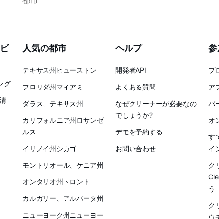
都市
ビ
人気の都市
ヘルプ
参
テキサス州ヒューストン
開発者API
プ
ング
フロリダ州マイアミ
よくある質問
ア
清
ダラス、テキサス州
なぜクリーナーが必要なの
パ
でしょうか?
カリフォルニア州ロサンゼ
オ
ルス
デモを予約する
す
イリノイ州シカゴ
お問い合わせ
イ
モントリオール、ケニア州
ク
Cl
オンタリオ州トロント
う
カルガリー、アルバータ州
ク
ニューヨーク州ニューヨー
ウ