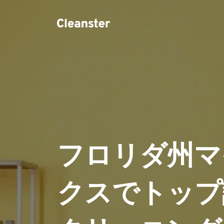
フロリダ州マ
クスでトップ評