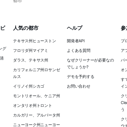
都市
ビ
人気の都市
ヘルプ
参
テキサス州ヒューストン
開発者API
プ
ング
フロリダ州マイアミ
よくある質問
ア
清
ダラス、テキサス州
なぜクリーナーが必要なの
パ
でしょうか?
カリフォルニア州ロサンゼ
オ
ルス
デモを予約する
す
イリノイ州シカゴ
お問い合わせ
イ
モントリオール、ケニア州
ク
Cl
オンタリオ州トロント
う
カルガリー、アルバータ州
ク
ニューヨーク州ニューヨー
ウ