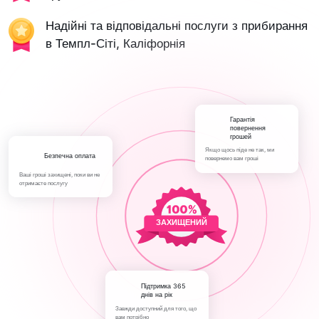
Надійні та відповідальні послуги з прибирання
в Темпл-Сіті, Каліфорнія
Гарантія
повернення
грошей
Якщо щось піде не так, ми
Безпечна оплата
повернемо вам гроші
Ваші гроші захищені, поки ви не
отримаєте послугу
ЗАХИЩЕНИЙ
Підтримка 365
днів на рік
Завжди доступний для того, що
вам потрібно