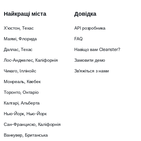
Найкращі міста
Довідка
Х'юстон, Техас
API розробника
Маямі, Флорида
FAQ
Даллас, Техас
Навіщо вам Cleanster?
Лос-Анджелес, Каліфорнія
Замовити демо
Чикаго, Іллінойс
Зв'яжіться з нами
Монреаль, Квебек
Торонто, Онтаріо
Калгарі, Альберта
Нью-Йорк, Нью-Йорк
Сан-Франциско, Каліфорнія
Ванкувер, Британська