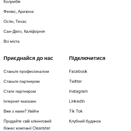
Колумбія
Фенікс, Аризона
Остін, Техас
Сан-Дієго, Каліфорнія
Всі міста
Приєднайся до нас
Підключитися
Станьте професіоналом
Facebook
Станьте партнером
Twitter
Стати партнером
Instagram
Інтернет-магазин
LinkedIn
Вже з нами? Увійти
Tik Tok
Продайте свій клінінговий
Клубний будинок
бізнес компанії Cleanster