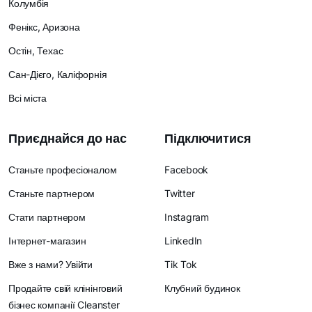
Колумбія
Фенікс, Аризона
Остін, Техас
Сан-Дієго, Каліфорнія
Всі міста
Приєднайся до нас
Підключитися
Станьте професіоналом
Facebook
Станьте партнером
Twitter
Стати партнером
Instagram
Інтернет-магазин
LinkedIn
Вже з нами? Увійти
Tik Tok
Продайте свій клінінговий
Клубний будинок
бізнес компанії Cleanster