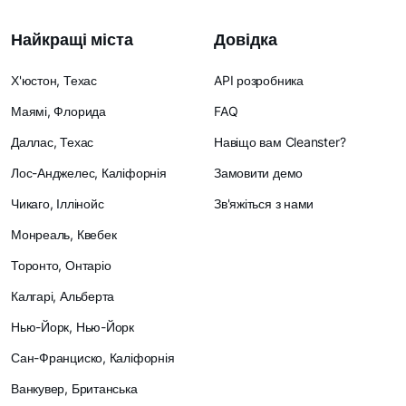
Найкращі міста
Довідка
Х'юстон, Техас
API розробника
Маямі, Флорида
FAQ
Даллас, Техас
Навіщо вам Cleanster?
Лос-Анджелес, Каліфорнія
Замовити демо
Чикаго, Іллінойс
Зв'яжіться з нами
Монреаль, Квебек
Торонто, Онтаріо
Калгарі, Альберта
Нью-Йорк, Нью-Йорк
Сан-Франциско, Каліфорнія
Ванкувер, Британська