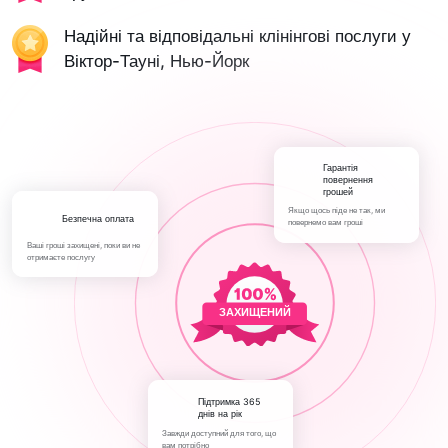
Надійні та відповідальні клінінгові послуги у
Віктор-Тауні, Нью-Йорк
Гарантія
повернення
грошей
Якщо щось піде не так, ми
Безпечна оплата
повернемо вам гроші
Ваші гроші захищені, поки ви не
отримаєте послугу
ЗАХИЩЕНИЙ
Підтримка 365
днів на рік
Завжди доступний для того, що
вам потрібно