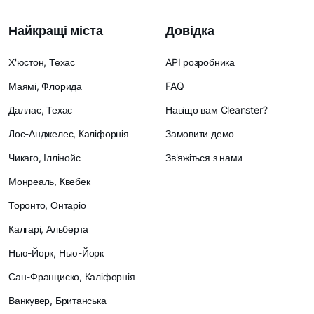
Найкращі міста
Довідка
Х'юстон, Техас
API розробника
Маямі, Флорида
FAQ
Даллас, Техас
Навіщо вам Cleanster?
Лос-Анджелес, Каліфорнія
Замовити демо
Чикаго, Іллінойс
Зв'яжіться з нами
Монреаль, Квебек
Торонто, Онтаріо
Калгарі, Альберта
Нью-Йорк, Нью-Йорк
Сан-Франциско, Каліфорнія
Ванкувер, Британська