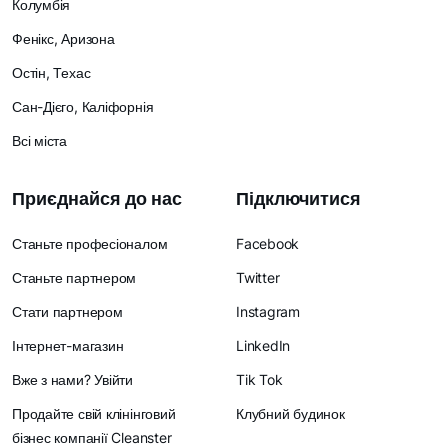
Колумбія
Фенікс, Аризона
Остін, Техас
Сан-Дієго, Каліфорнія
Всі міста
Приєднайся до нас
Підключитися
Станьте професіоналом
Facebook
Станьте партнером
Twitter
Стати партнером
Instagram
Інтернет-магазин
LinkedIn
Вже з нами? Увійти
Tik Tok
Продайте свій клінінговий
Клубний будинок
бізнес компанії Cleanster