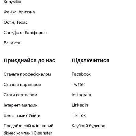
Колумбія
Фенікс, Аризона
Остін, Техас
Сан-Дієго, Каліфорнія
Всі міста
Приєднайся до нас
Підключитися
Станьте професіоналом
Facebook
Станьте партнером
Twitter
Стати партнером
Instagram
Інтернет-магазин
LinkedIn
Вже з нами? Увійти
Tik Tok
Продайте свій клінінговий
Клубний будинок
бізнес компанії Cleanster