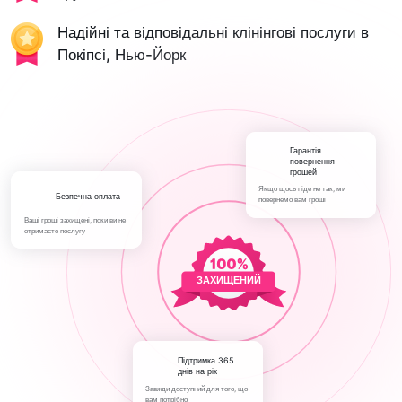
Надійні та відповідальні клінінгові послуги в
Покіпсі, Нью-Йорк
Гарантія
повернення
грошей
Якщо щось піде не так, ми
Безпечна оплата
повернемо вам гроші
Ваші гроші захищені, поки ви не
отримаєте послугу
ЗАХИЩЕНИЙ
Підтримка 365
днів на рік
Завжди доступний для того, що
вам потрібно