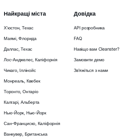
Найкращі міста
Довідка
Х'юстон, Техас
API розробника
Маямі, Флорида
FAQ
Даллас, Техас
Навіщо вам Cleanster?
Лос-Анджелес, Каліфорнія
Замовити демо
Чикаго, Іллінойс
Зв'яжіться з нами
Монреаль, Квебек
Торонто, Онтаріо
Калгарі, Альберта
Нью-Йорк, Нью-Йорк
Сан-Франциско, Каліфорнія
Ванкувер, Британська