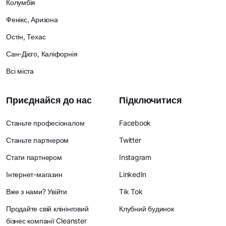
Колумбія
Фенікс, Аризона
Остін, Техас
Сан-Дієго, Каліфорнія
Всі міста
Приєднайся до нас
Підключитися
Станьте професіоналом
Facebook
Станьте партнером
Twitter
Стати партнером
Instagram
Інтернет-магазин
LinkedIn
Вже з нами? Увійти
Tik Tok
Продайте свій клінінговий
Клубний будинок
бізнес компанії Cleanster