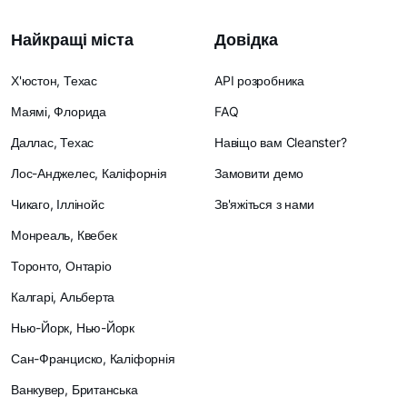
Найкращі міста
Довідка
Х'юстон, Техас
API розробника
Маямі, Флорида
FAQ
Даллас, Техас
Навіщо вам Cleanster?
Лос-Анджелес, Каліфорнія
Замовити демо
Чикаго, Іллінойс
Зв'яжіться з нами
Монреаль, Квебек
Торонто, Онтаріо
Калгарі, Альберта
Нью-Йорк, Нью-Йорк
Сан-Франциско, Каліфорнія
Ванкувер, Британська