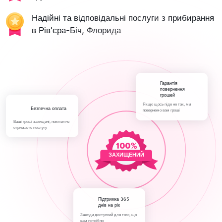
Надійні та відповідальні послуги з прибирання
в Рів'єра-Біч, Флорида
Гарантія
повернення
грошей
Якщо щось піде не так, ми
Безпечна оплата
повернемо вам гроші
Ваші гроші захищені, поки ви не
отримаєте послугу
ЗАХИЩЕНИЙ
Підтримка 365
днів на рік
Завжди доступний для того, що
вам потрібно