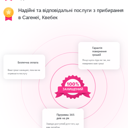
Надійні та відповідальні послуги з прибирання
в Сагенеї, Квебек
Гарантія
повернення
грошей
Якщо щось піде не так, ми
Безпечна оплата
повернемо вам гроші
Ваші гроші захищені, поки ви не
отримаєте послугу
ЗАХИЩЕНИЙ
Підтримка 365
днів на рік
Завжди доступний для того, що
вам потрібно