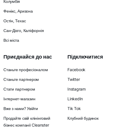
Колумбія
Фенікс, Аризона
Остін, Техас
Сан-Дієго, Каліфорнія
Всі міста
Приєднайся до нас
Підключитися
Станьте професіоналом
Facebook
Станьте партнером
Twitter
Стати партнером
Instagram
Інтернет-магазин
LinkedIn
Вже з нами? Увійти
Tik Tok
Продайте свій клінінговий
Клубний будинок
бізнес компанії Cleanster