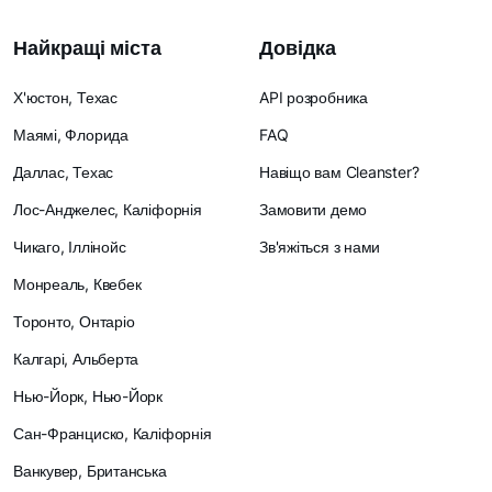
Найкращі міста
Довідка
Х'юстон, Техас
API розробника
Маямі, Флорида
FAQ
Даллас, Техас
Навіщо вам Cleanster?
Лос-Анджелес, Каліфорнія
Замовити демо
Чикаго, Іллінойс
Зв'яжіться з нами
Монреаль, Квебек
Торонто, Онтаріо
Калгарі, Альберта
Нью-Йорк, Нью-Йорк
Сан-Франциско, Каліфорнія
Ванкувер, Британська