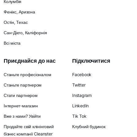
Колумбія
Фенікс, Аризона
Остін, Техас
Сан-Дієго, Каліфорнія
Всі міста
Приєднайся до нас
Підключитися
Станьте професіоналом
Facebook
Станьте партнером
Twitter
Стати партнером
Instagram
Інтернет-магазин
LinkedIn
Вже з нами? Увійти
Tik Tok
Продайте свій клінінговий
Клубний будинок
бізнес компанії Cleanster